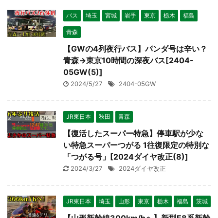
バス
埼玉
宮城
岩手
東京
栃木
福島
青森
【GWの4列夜行バス】パンダ号は辛い？
青森→東京10時間の深夜バス[2404-
05GW(5)]
2024/5/27
2404-05GW
JR東日本
秋田
青森
【復活したスーパー特急】停車駅が少な
い特急スーパーつがる 1往復限定の特別な
「つがる号」[2024ダイヤ改正(8)]
2024/3/27
2024ダイヤ改正
JR東日本
埼玉
山形
東京
栃木
福島
茨城