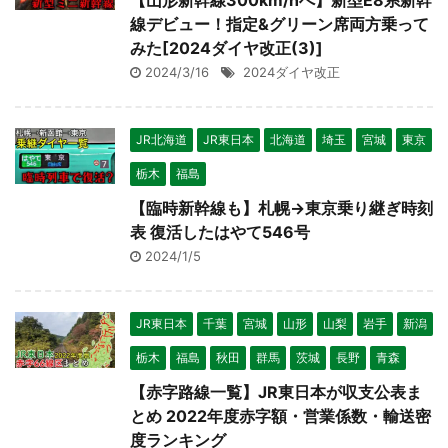
【山形新幹線300km/hへ】新型E8系新幹
線デビュー！指定&グリーン席両方乗って
みた[2024ダイヤ改正(3)]
2024/3/16
2024ダイヤ改正
JR北海道
JR東日本
北海道
埼玉
宮城
東京
栃木
福島
【臨時新幹線も】札幌→東京乗り継ぎ時刻
表 復活したはやて546号
2024/1/5
JR東日本
千葉
宮城
山形
山梨
岩手
新潟
栃木
福島
秋田
群馬
茨城
長野
青森
【赤字路線一覧】JR東日本が収支公表ま
とめ 2022年度赤字額・営業係数・輸送密
度ランキング