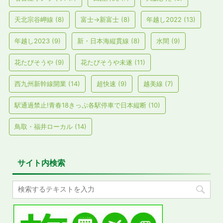
天北宗谷岬線
(8)
富士→新富士
(8)
年越し2022
(13)
年越し2023
(9)
新・日本海縦貫線
(8)
水間
(9)
花たびそうや
(9)
花たびそうや未遂
(11)
西九州新幹線開業
(14)
超快速
(9)
越美線
(7)
駅通過禁止!青春18きっぷ各駅停車で日本縦断
(10)
鳥取・福井ローカル
(14)
サイト内検索