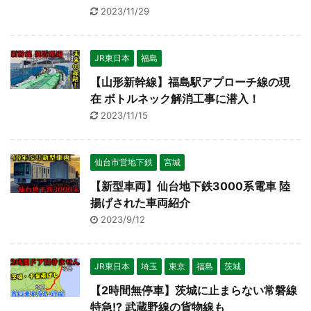
2023/11/29
JR東日本
福島
【山形新幹線】福島駅アプローチ線の現
在 ボトルネック解消工事に潜入！
2023/11/15
仙台市営地下鉄
宮城
【新型車両】仙台地下鉄3000系電車 陸
揚げされた車両紹介
2023/9/12
JR東日本
埼玉
東京
福島
茨城
【2時間無停車】茨城に止まらない常磐線
特急!? 武蔵野線の貨物線も