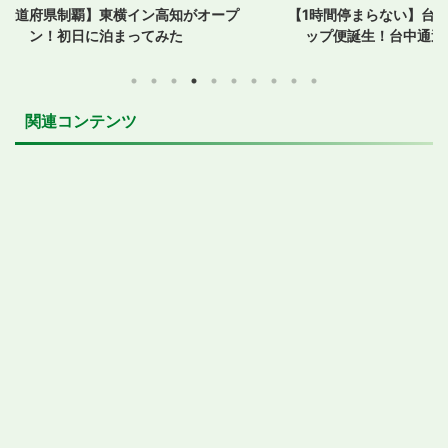
オープ
【1時間停まらない】台湾新幹線にノンスト
【孤立
ップ便誕生！台中通過便に乗ってみた
関連コンテンツ