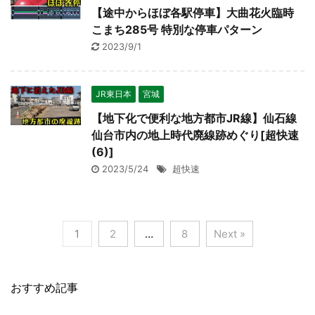
【途中からほぼ各駅停車】大曲花火臨時
こまち285号 特別な停車パターン
2023/9/1
JR東日本
宮城
【地下化で便利な地方都市JR線】仙石線
仙台市内の地上時代廃線跡めぐり[超快速
(6)]
2023/5/24
超快速
1
2
…
8
Next »
おすすめ記事