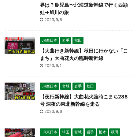
界は？鹿児島〜北海道新幹線で行く西頴
娃→旭川の旅
2023/9/5
JR西日本
岩手
秋田
【大曲行き新幹線】秋田に行かない「こ
まち」大曲花火の臨時新幹線
2023/9/1
JR西日本
宮城
岩手
秋田
【夜行新幹線】大曲花火臨時こまち288
号 深夜の東北新幹線を走る
2023/9/6
JR東日本
埼玉
宮城
岩手
栃木
秋田