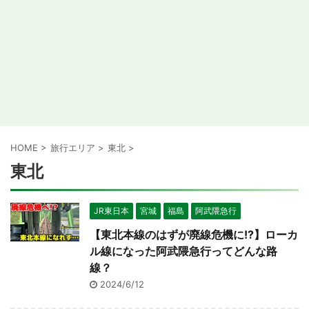
HOME
>
旅行エリア
>
東北
>
東北
JR東日本
宮城
福島
阿武隈急行
【東北本線のはずが廃線危機に!?】ローカ
ル線になった阿武隈急行ってどんな路
線？
2024/6/12