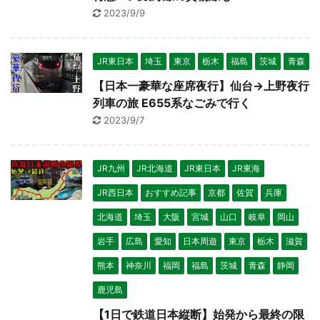
2023/9/9
JR東日本
埼玉
東京
栃木
福島
茨城
青森
【日本一豪華な座席夜行】仙台→上野夜行
列車の旅 E655系なごみで行く
2023/9/7
日本縦断
(10)
JR九州
JR北海道
JR東日本
JR東海
JR西日本
おすすめ記事
京都
佐賀
兵庫
北海道
埼玉
大阪
宮城
山口
岐阜
岡山
岩手
広島
愛知
日本周遊
東京
栃木
滋賀
熊本
神奈川
福岡
福島
茨城
青森
静岡
鹿児島
【1日で鉄道日本縦断】始発から最終の限