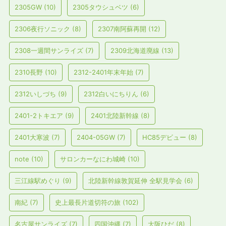
2305GW
(10)
2305タウシュベツ
(6)
2306夜行ソニック
(8)
2307南阿蘇再開
(12)
2308一週間サンライズ
(7)
2309北海道廃線
(13)
2310長野
(10)
2312-2401年末年始
(7)
2312いしづち
(9)
2312白いにちりん
(6)
2401-2トキエア
(9)
2401北陸新幹線
(8)
2401大寒波
(7)
2404-05GW
(7)
HC85デビュー
(8)
note
(10)
サロンカーなにわ城崎
(10)
三江線駅めぐり
(9)
北陸新幹線敦賀延伸 全駅見学会
(6)
南紀
(7)
史上最長片道切符の旅
(102)
名古屋サンライズ
(7)
四国沖縄
(7)
大阪ひだ
(8)