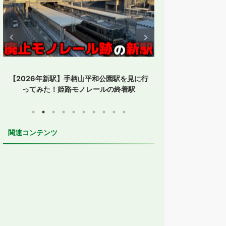
【全都道府県制覇】東横イン高知がオープ
【1時間停まらな
ン！初日に泊まってみた
ップ便誕生！
関連コンテンツ