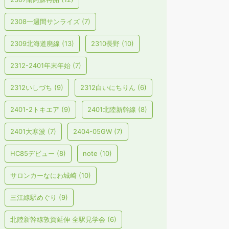
2308一週間サンライズ
(7)
2309北海道廃線
(13)
2310長野
(10)
2312-2401年末年始
(7)
2312いしづち
(9)
2312白いにちりん
(6)
2401-2トキエア
(9)
2401北陸新幹線
(8)
2401大寒波
(7)
2404-05GW
(7)
HC85デビュー
(8)
note
(10)
サロンカーなにわ城崎
(10)
三江線駅めぐり
(9)
北陸新幹線敦賀延伸 全駅見学会
(6)