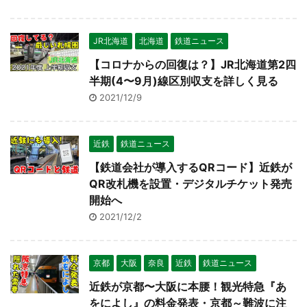
JR北海道
北海道
鉄道ニュース
【コロナからの回復は？】JR北海道第2四
半期(4〜9月)線区別収支を詳しく見る
2021/12/9
近鉄
鉄道ニュース
【鉄道会社が導入するQRコード】近鉄が
QR改札機を設置・デジタルチケット発売
開始へ
2021/12/2
京都
大阪
奈良
近鉄
鉄道ニュース
近鉄が京都〜大阪に本腰！観光特急『あ
をによし』の料金発表・京都～難波に注