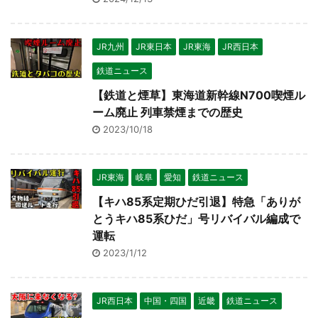
JR九州
JR東日本
JR東海
JR西日本
鉄道ニュース
【鉄道と煙草】東海道新幹線N700喫煙ル
ーム廃止 列車禁煙までの歴史
2023/10/18
JR東海
岐阜
愛知
鉄道ニュース
【キハ85系定期ひだ引退】特急「ありが
とうキハ85系ひだ」号リバイバル編成で
運転
2023/1/12
JR西日本
中国・四国
近畿
鉄道ニュース