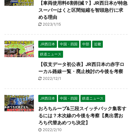
【車両使用料6割削減？】JR西日本が特急
スーパーはくと区間短縮を智頭急行に求
める理由
2023/1/15
JR西日本
中国・四国
中部
近畿
鉄道ニュース
【収支データ初公表】JR西日本の赤字ロ
ーカル路線一覧・廃止検討の今後を考察
2022/12/1
JR西日本
中国・四国
鉄道ニュース
おろちループ&三段スイッチバック集客す
るには？木次線の今後を考察【奥出雲お
ろち代替あめつち決定】
2022/2/10