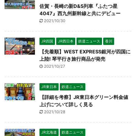
佐賀・長崎の新D&S列車『ふたつ星
4047』西九州新幹線と共にデビュー
2021/10/30
JR四国
JR西日本
鉄道ニュース
香川
【先着順】WEST EXPRESS銀河が四国に
上陸! 琴平行き旅行商品が発売
2021/10/27
JR東日本
鉄道ニュース
【詳細を考察】JR東日本グリーン料金値
上げについて詳しく見る
2021/10/28
JR北海道
鉄道ニュース