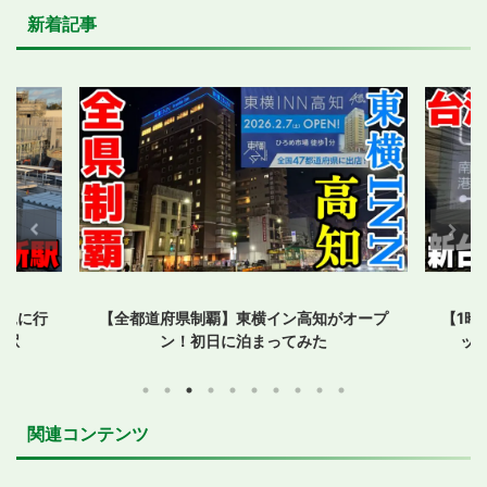
新着記事
を見に行
【全都道府県制覇】東横イン高知がオープ
【1時
着駅
ン！初日に泊まってみた
ッ
関連コンテンツ