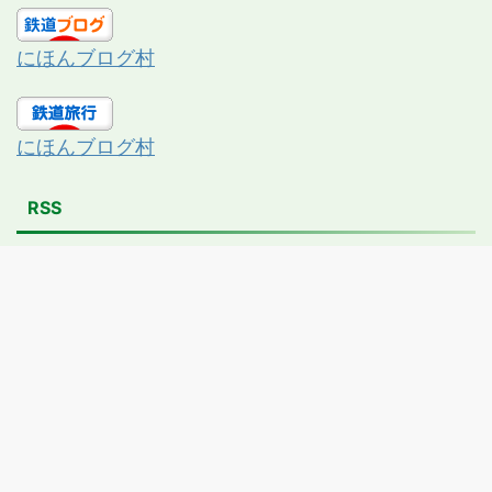
にほんブログ村
にほんブログ村
RSS
Powered by
Pass-case.com
日本列島を駆け抜け、魅力ある公共交通機関の旅を！
Copyright© Pass-case.com , 2026 All Rights Reserved Powered by
AFFINGER5
.