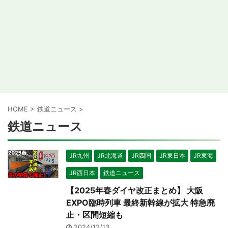
HOME
>
鉄道ニュース
>
鉄道ニュース
JR九州
JR北海道
JR四国
JR東日本
JR東海
JR西日本
鉄道ニュース
【2025年春ダイヤ改正まとめ】 大阪
EXPO臨時列車 最終新幹線が拡大 特急廃
止・区間短縮も
2024/12/13