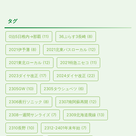
タグ
0泊5日稚内→那覇
(11)
36ぷらす3長崎
(8)
2021伊予灘
(8)
2021北東パスローカル
(12)
2021東北ローカル
(12)
2021特急ニセコ
(11)
2023ダイヤ改正
(17)
2024ダイヤ改正
(22)
2305GW
(10)
2305タウシュベツ
(6)
2306夜行ソニック
(8)
2307南阿蘇再開
(12)
2308一週間サンライズ
(7)
2309北海道廃線
(13)
2310長野
(10)
2312-2401年末年始
(7)