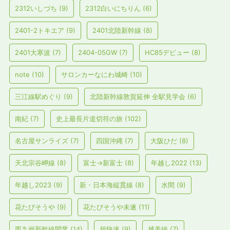
2312いしづち
(9)
2312白いにちりん
(6)
2401-2トキエア
(9)
2401北陸新幹線
(8)
2401大寒波
(7)
2404-05GW
(7)
HC85デビュー
(8)
note
(10)
サロンカーなにわ城崎
(10)
三江線駅めぐり
(9)
北陸新幹線敦賀延伸 全駅見学会
(6)
南紀
(7)
史上最長片道切符の旅
(102)
名古屋サンライズ
(7)
四国沖縄
(7)
大阪ひだ
(8)
天北宗谷岬線
(8)
富士→新富士
(8)
年越し2022
(13)
年越し2023
(9)
新・日本海縦貫線
(8)
水間
(9)
花たびそうや
(9)
花たびそうや未遂
(11)
西九州新幹線開業
(14)
超快速
(9)
越美線
(7)