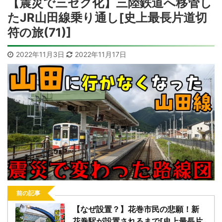
【震災で三セク化】三陸鉄道へ移管し
たJR山田線乗り通し[史上最長片道切
符の旅(71)]
2022年11月3日
2022年11月17日
前の記事
【なぜ設置？】花巻市民の悲願！新
花巻駅が設置されるまで[史上最長片