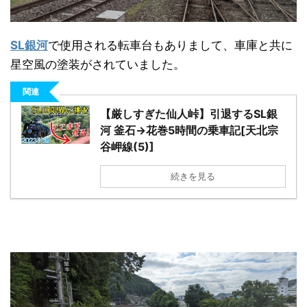
SL銀河
で使用される転車台もありまして、車庫と共に
星空風の塗装がされていました。
関連
【厳しすぎた仙人峠】引退するSL銀
河 釜石→花巻5時間の乗車記[天北宗
谷岬線(5)]
続きを見る