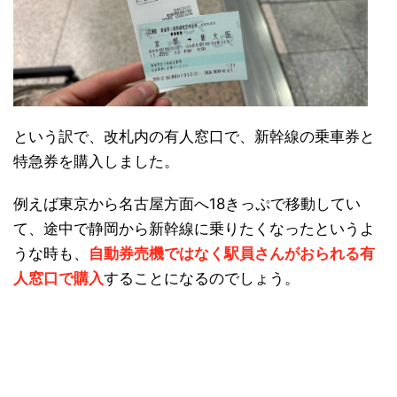
という訳で、改札内の有人窓口で、新幹線の乗車券と
特急券を購入しました。
例えば東京から名古屋方面へ18きっぷで移動してい
て、途中で静岡から新幹線に乗りたくなったというよ
うな時も、
自動券売機ではなく駅員さんがおられる有
人窓口で購入
することになるのでしょう。