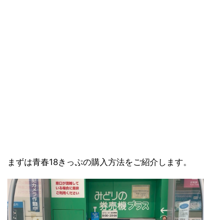
まずは青春18きっぷの購入方法をご紹介します。