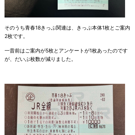
そのうち青春18きっぷ関連は、きっぷ本体1枚とご案内
2枚です。
一昔前はご案内が5枚とアンケートが1枚あったのです
が、だいぶ枚数が減りました。