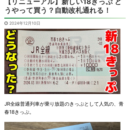
【リニューアル】新しい18きっぷ ど
うやって買う？自動改札通れる！
2024年12月10日
JR全線普通列車が乗り放題のきっぷとして人気の、青
春18きっぷ。