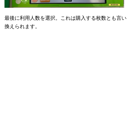
最後に利用人数を選択。これは購入する枚数とも言い
換えられます。