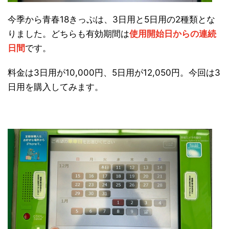
今季から青春18きっぷは、3日用と5日用の2種類とな
りました。どちらも有効期間は
使用開始日からの連続
日間
です。
料金は3日用が10,000円、5日用が12,050円。今回は3
日用を購入してみます。