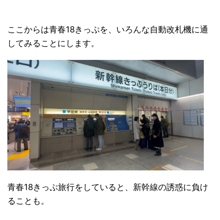
ここからは青春18きっぷを、いろんな自動改札機に通
してみることにします。
青春18きっぷ旅行をしていると、新幹線の誘惑に負け
ることも。