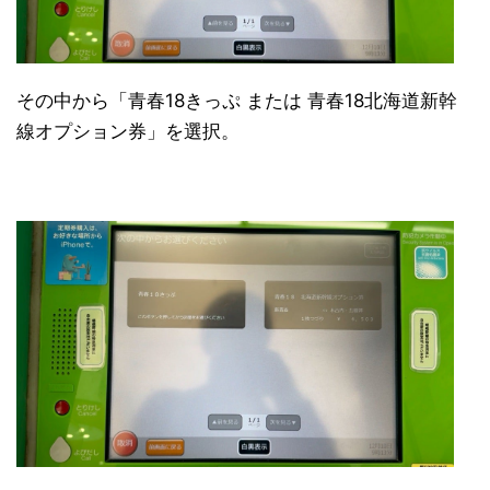
その中から「青春18きっぷ または 青春18北海道新幹
線オプション券」を選択。