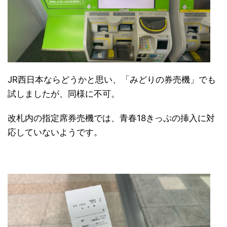
JR西日本ならどうかと思い、「みどりの券売機」でも
試しましたが、同様に不可。
改札内の指定席券売機では、青春18きっぷの挿入に対
応していないようです。