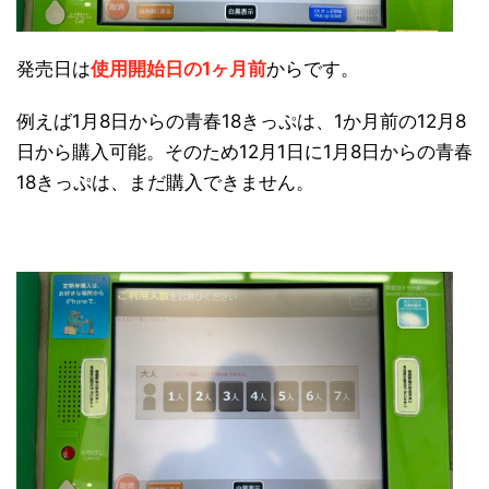
発売日は
使用開始日の1ヶ月前
からです。
例えば1月8日からの青春18きっぷは、1か月前の12月8
日から購入可能。そのため12月1日に1月8日からの青春
18きっぷは、まだ購入できません。