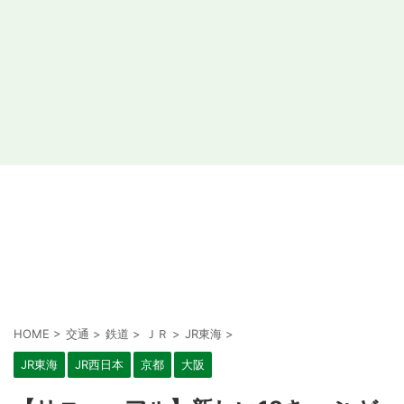
HOME
>
交通
>
鉄道
>
ＪＲ
>
JR東海
>
JR東海
JR西日本
京都
大阪