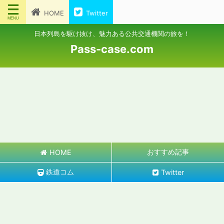
HOME
Twitter
日本列島を駆け抜け、魅力ある公共交通機関の旅を！
Pass-case.com
おすすめ記事
HOME
鉄道コム
Twitter