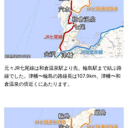
元々JR七尾線は和倉温泉駅より先、輪島駅まで結ぶ路
線でした。津幡〜輪島の路線長は107.9km、津幡〜和
倉温泉の倍近くにあたります。