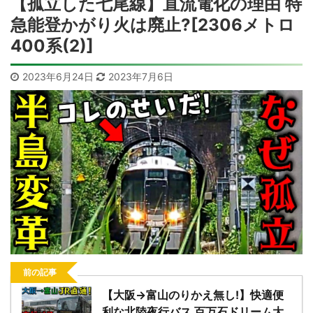
【孤立した七尾線】直流電化の理由 特
急能登かがり火は廃止?[2306メトロ
400系(2)]
2023年6月24日
2023年7月6日
前の記事
【大阪→富山のりかえ無し!】快適便
利な北陸夜行バス 百万石ドリーム大