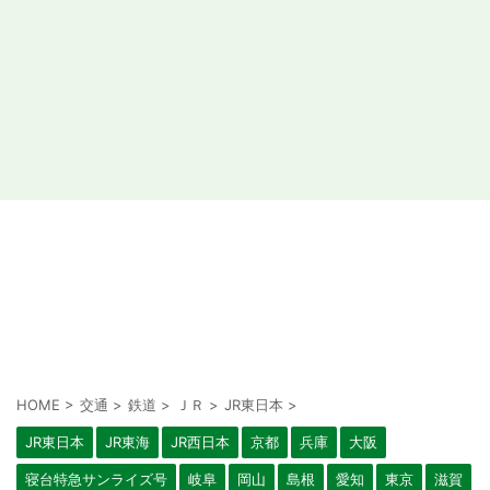
HOME
>
交通
>
鉄道
>
ＪＲ
>
JR東日本
>
JR東日本
JR東海
JR西日本
京都
兵庫
大阪
寝台特急サンライズ号
岐阜
岡山
島根
愛知
東京
滋賀