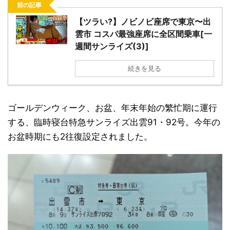
前の記事
【ツラい?】ノビノビ座席で東京〜出
雲市 コスパ最強座席に全区間乗車[一
週間サンライズ(3)]
続きを見る
ゴールデンウィーク、お盆、年末年始の繁忙期に運行
する、臨時寝台特急サンライズ出雲91・92号。今年の
お盆時期にも2往復設定されました。