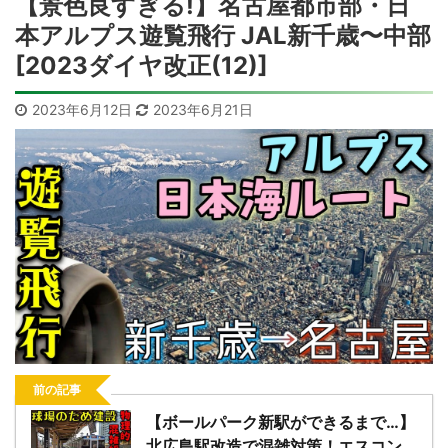
【景色良すぎる!】名古屋都市部・日
本アルプス遊覧飛行 JAL新千歳〜中部
[2023ダイヤ改正(12)]
2023年6月12日
2023年6月21日
前の記事
【ボールパーク新駅ができるまで…】
北広島駅改造で混雑対策！エスコン