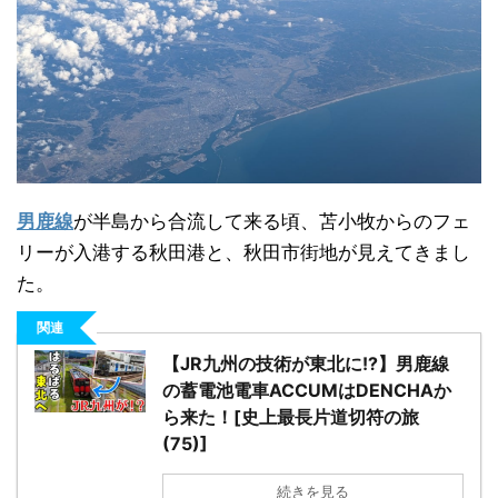
男鹿線
が半島から合流して来る頃、苫小牧からのフェ
リーが入港する秋田港と、秋田市街地が見えてきまし
た。
関連
【JR九州の技術が東北に!?】男鹿線
の蓄電池電車ACCUMはDENCHAか
ら来た！[史上最長片道切符の旅
(75)]
続きを見る