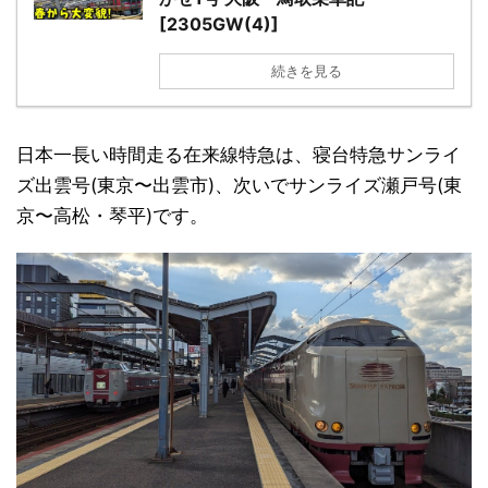
[2305GW(4)]
続きを見る
日本一長い時間走る在来線特急は、寝台特急サンライ
ズ出雲号(東京〜出雲市)、次いでサンライズ瀬戸号(東
京〜高松・琴平)です。