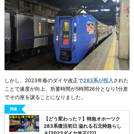
しかし、2023年春のダイヤ改正で
283系が投入
された
ことで速度が向上、所要時間が5時間26分となり1分差
でその座を譲ることになりました。
関連
【どう変わった？】特急オホーツク
283系復活初日 溢れる石北特急らし
さ[2023ダイヤ改正(7)]