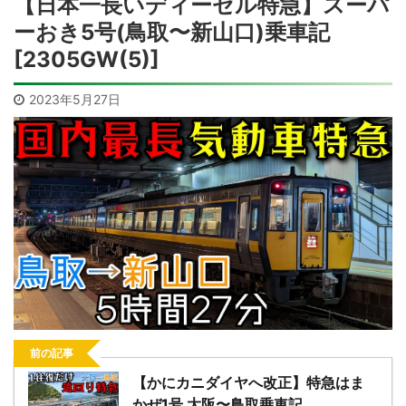
【日本一長いディーゼル特急】スーパ
ーおき5号(鳥取〜新山口)乗車記
[2305GW(5)]
2023年5月27日
前の記事
【かにカニダイヤへ改正】特急はま
かぜ1号 大阪〜鳥取乗車記