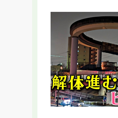
EXPO
【SRT】名古屋に変な乗り物誕生！いらない
【20
止・区間
と言われる新交通システムの理由
っ