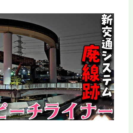
26年新駅】手柄山平和公園駅を見に行
【全都道府県制覇】東横イ
てみた！姫路モノレールの終着駅
ン！初日に泊まっ