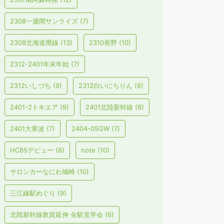
2308一週間サンライズ
(7)
2309北海道廃線
(13)
2310長野
(10)
2312-2401年末年始
(7)
2312いしづち
(9)
2312白いにちりん
(6)
2401-2トキエア
(9)
2401北陸新幹線
(8)
2401大寒波
(7)
2404-05GW
(7)
HC85デビュー
(8)
note
(10)
サロンカーなにわ城崎
(10)
三江線駅めぐり
(9)
北陸新幹線敦賀延伸 全駅見学会
(6)