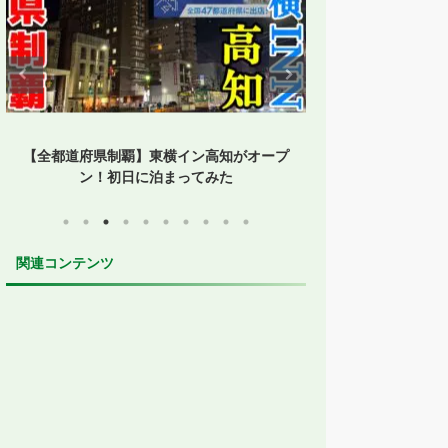
ン高知がオープ
【1時間停まらない】台湾新幹線にノンスト
てみた
ップ便誕生！台中通過便に乗ってみた
関連コンテンツ