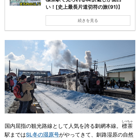
い！[史上最長片道切符の旅(91)]
続きを見る
しべちゃ
国内屈指の観光路線として人気を誇る釧網本線。
標茶
駅までは
SL冬の湿原号
がやってきて、釧路湿原の自然