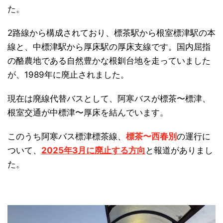
た。
2路線から構成されており、標茶駅から根室標津駅の本
線と、中標津駅から厚床駅の厚床支線です。国内屈指
の酪農地である自然豊かな根釧台地を走っていました
が、1989年に廃止されました。
日本縦断
(10)
現在は廃線代替バスとして、阿寒バスが標茶〜標津、
根室交通が中標津〜厚床を結んでいます。
このうち阿寒バス標津標茶線、
標茶〜西春別
の運行に
ついて、
2025年3月に廃止する方向
と報道がありまし
た。