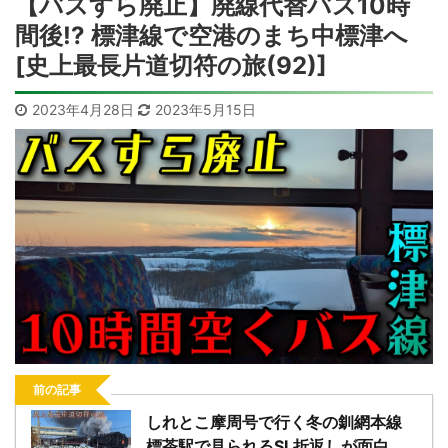
【バスすら廃止】廃線代替バス10時
間後!? 標津線で空港のまち中標津へ
[史上最長片道切符の旅(92)]
2023年4月28日
2023年5月15日
前の記事
しれとこ摩周号で行く冬の釧網本線
標茶駅で見られるSL折返しが面白