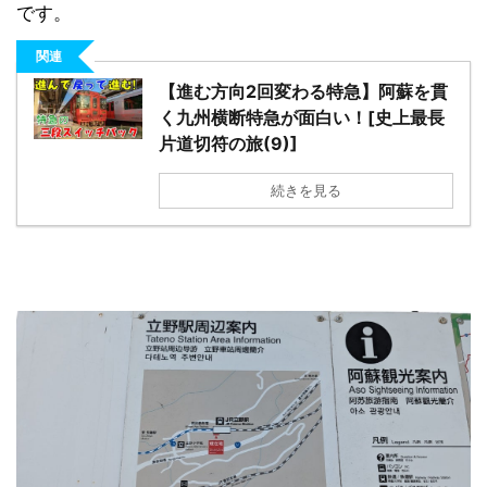
です。
関連
【進む方向2回変わる特急】阿蘇を貫
く九州横断特急が面白い！[史上最長
片道切符の旅(9)]
日本縦断
(10)
続きを見る