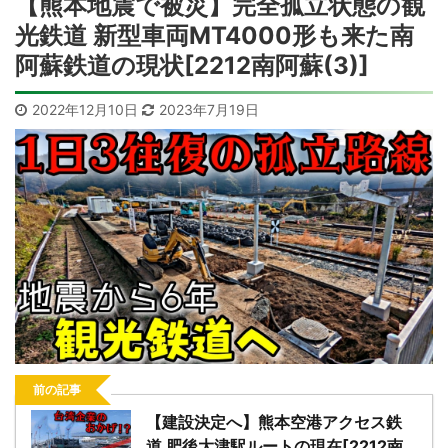
【熊本地震で被災】完全孤立状態の観
光鉄道 新型車両MT4000形も来た南
阿蘇鉄道の現状[2212南阿蘇(3)]
2022年12月10日
2023年7月19日
前の記事
【建設決定へ】熊本空港アクセス鉄
道 肥後大津駅ルートの現在[2212南