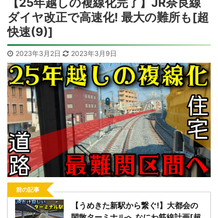
【25年越しの複線化完了】JR奈良線
ダイヤ改正で高速化! 最大の難所も[超
快速(9)]
2023年3月2日
2023年3月9日
前の記事
【うめきた新駅から繋ぐ!】大都会の
閑散ターミナルへ なにわ筋線計画[超