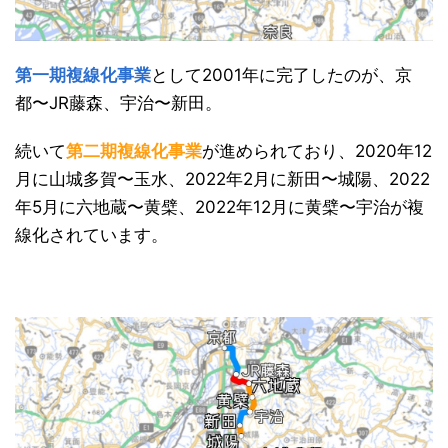
第一期複線化事業
として2001年に完了したのが、京
都〜JR藤森、宇治〜新田。
続いて
第二期複線化事業
が進められており、2020年12
月に山城多賀〜玉水、2022年2月に新田〜城陽、2022
年5月に六地蔵〜黄檗、2022年12月に黄檗〜宇治が複
線化されています。