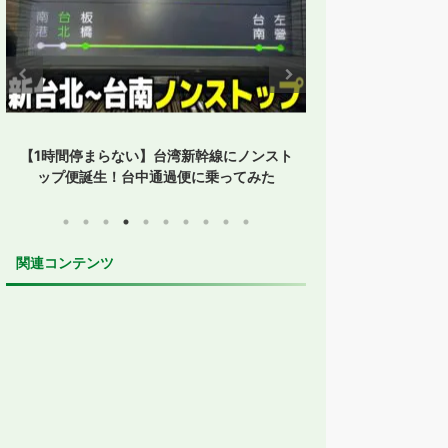
【1時間停まらない】台湾新幹線にノンスト
【孤立した鳥取】
ップ便誕生！台中通過便に乗ってみた
た？JR・
関連コンテンツ