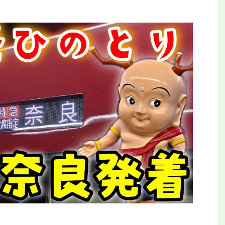
平和公園駅を見に行
【全都道府県制覇】東横イン高知がオープ
ールの終着駅
ン！初日に泊まってみた