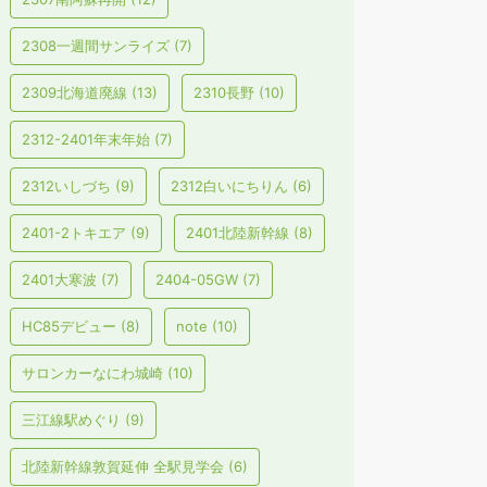
2308一週間サンライズ
(7)
2309北海道廃線
(13)
2310長野
(10)
2312-2401年末年始
(7)
2312いしづち
(9)
2312白いにちりん
(6)
2401-2トキエア
(9)
2401北陸新幹線
(8)
2401大寒波
(7)
2404-05GW
(7)
HC85デビュー
(8)
note
(10)
サロンカーなにわ城崎
(10)
三江線駅めぐり
(9)
北陸新幹線敦賀延伸 全駅見学会
(6)