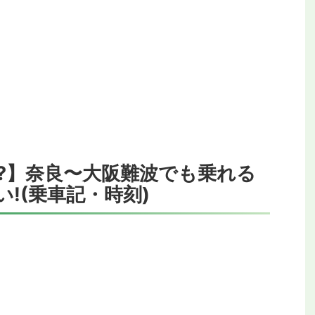
?】奈良〜大阪難波でも乗れる
!(乗車記・時刻)