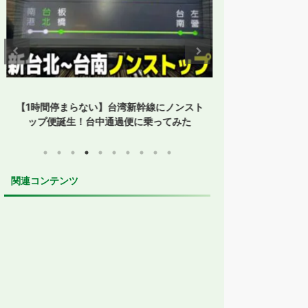
【1時間停まらない】台湾新幹線にノンスト
【孤立した鳥取】
ップ便誕生！台中通過便に乗ってみた
た？JR・
関連コンテンツ