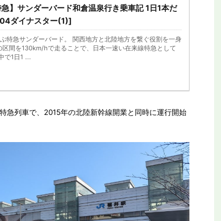
急】サンダーバード和倉温泉行き乗車記 1日1本だ
04ダイナスター(1)]
ぶ特急サンダーバード。 関西地方と北陸地方を繋ぐ役割を一身
区間を130km/hで走ることで、日本一速い在来線特急として
1日1 ...
特急列車で、2015年の北陸新幹線開業と同時に運行開始