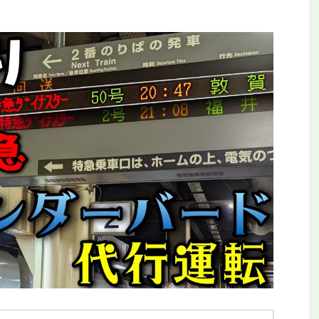
平和公園駅を見に行
【全都道府県制覇】東横イン高知がオープ
ールの終着駅
ン！初日に泊まってみた