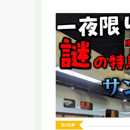
RT】名古屋に変な乗り物誕生！いらない
【2026年新駅】手柄山
と言われる新交通システムの理由
ってみた！姫路モノレ
前の記事