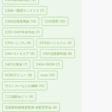
2308一週間サンライズ
(7)
2309北海道廃線
(13)
2310長野
(10)
2312-2401年末年始
(7)
2312いしづち
(9)
2312白いにちりん
(6)
2401-2トキエア
(9)
2401北陸新幹線
(8)
2401大寒波
(7)
2404-05GW
(7)
HC85デビュー
(8)
note
(10)
サロンカーなにわ城崎
(10)
三江線駅めぐり
(9)
北陸新幹線敦賀延伸 全駅見学会
(6)