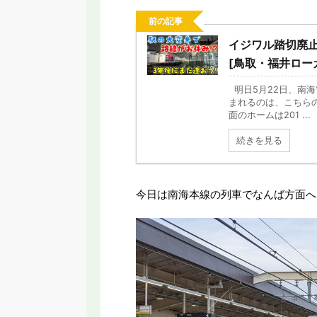
前の記事
イジワル踏切廃止
[鳥取・福井ローカ
明日5月22日、南
まれるのは、こちら
面のホームは201 ...
続きを見る
今日は南海本線の列車でなんば方面へ