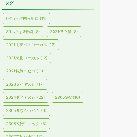
タグ
0泊5日稚内→那覇
(11)
36ぷらす3長崎
(8)
2021伊予灘
(8)
2021北東パスローカル
(12)
2021東北ローカル
(12)
2021特急ニセコ
(11)
2023ダイヤ改正
(17)
2024ダイヤ改正
(22)
2305GW
(10)
2305タウシュベツ
(6)
2306夜行ソニック
(8)
2307南阿蘇再開
(12)