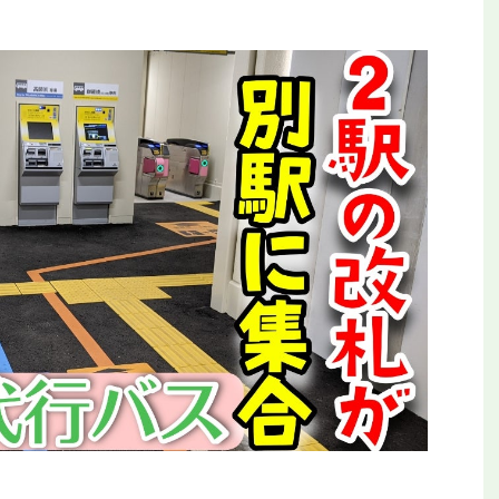
平和公園駅を見に行
【全都道府県制覇】東横イン高知がオープ
ールの終着駅
ン！初日に泊まってみた