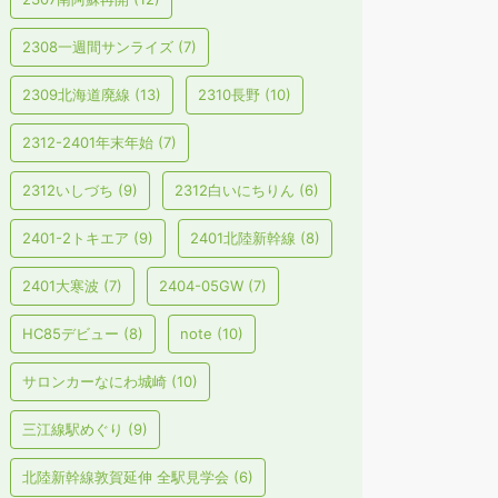
2308一週間サンライズ
(7)
2309北海道廃線
(13)
2310長野
(10)
2312-2401年末年始
(7)
2312いしづち
(9)
2312白いにちりん
(6)
2401-2トキエア
(9)
2401北陸新幹線
(8)
2401大寒波
(7)
2404-05GW
(7)
HC85デビュー
(8)
note
(10)
サロンカーなにわ城崎
(10)
三江線駅めぐり
(9)
北陸新幹線敦賀延伸 全駅見学会
(6)