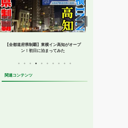
【1時間停まらない】台湾新幹線にノンスト
【孤立した鳥取】
ップ便誕生！台中通過便に乗ってみた
た？JR・
関連コンテンツ