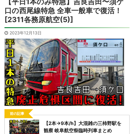
【平日1本のみ特急】吉良吉田〜須ケ
口の西尾線特急 全車一般車で復活！
[2311各務原航空(5)]
2023年12月13日
前の記事
【2本→9本/h】大混雑の三柿野駅を
観察 岐阜航空祭臨時列車まとめ