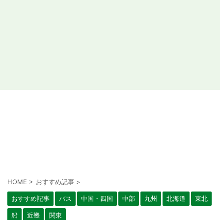
HOME
>
おすすめ記事
>
おすすめ記事
バス
中国・四国
中部
九州
北海道
東北
船
近畿
関東