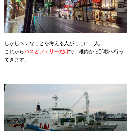
しかしヘンなことを考える人がここに一人。
日本縦断
(10)
これから
バスとフェリーだけ
で、稚内から那覇へ行っ
てきます。