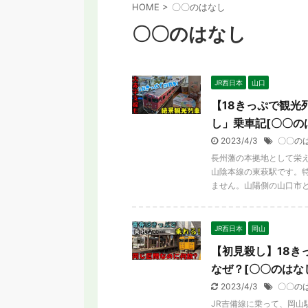
HOME
>
〇〇のはなし
〇〇のはなし
JR西日本
山口
【18きっぷで観光
し」乗車記[〇〇のは
2023/4/3
〇〇の
長州藩の本拠地として栄
山陰本線の東萩駅です。
ません。山陽側の山口市とは 
JR西日本
岡山
【初見殺し】18き
なぜ？[〇〇のはなし
2023/4/3
〇〇の
JR吉備線に乗って、岡山