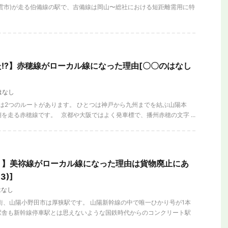
雲市)が走る伯備線の駅で、吉備線は岡山〜総社における短距離需用に特
!?】赤穂線がローカル線になった理由[〇〇のはなし
り物誕生！いらない
【2026年新駅】手柄山平和公園駅を見に行
ステムの理由
ってみた！姫路モノレールの終着駅
はなし
は2つのルートがあります。 ひとつは神戸から九州までを結ぶ山陽本
を走る赤穂線です。 京都や大阪ではよく発車標で、播州赤穂の文字 ...
？】美祢線がローカル線になった理由は貨物廃止にあ
3)]
はなし
山陽小野田市は厚狭駅です。 山陽新幹線の中で唯一ひかり号が1本
駅舎も新幹線停車駅とは思えないような国鉄時代からのコンクリート駅