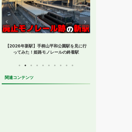
【全都道府県制覇】東横イン高知がオープ
【1時間停まらな
ン！初日に泊まってみた
ップ便誕生！
関連コンテンツ