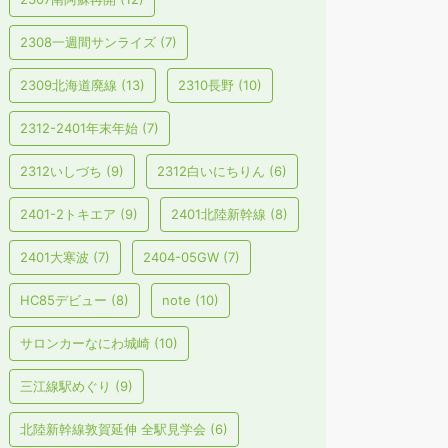
2308一週間サンライズ
(7)
2309北海道廃線
(13)
2310長野
(10)
2312-2401年末年始
(7)
2312いしづち
(9)
2312白いにちりん
(6)
2401-2トキエア
(9)
2401北陸新幹線
(8)
2401大寒波
(7)
2404-05GW
(7)
HC85デビュー
(8)
note
(10)
サロンカーなにわ城崎
(10)
三江線駅めぐり
(9)
北陸新幹線敦賀延伸 全駅見学会
(6)