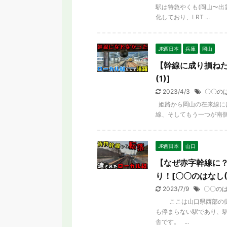
駅は特急やくも(岡山〜出
化しており、LRT ...
JR西日本
兵庫
岡山
【幹線に成り損ねた
(1)]
025年春ダイヤ改正まとめ】 大阪EXPO
【SRT】名古屋に変な乗
列車 最終新幹線が拡大 特急廃止・区間
と言われる新交通シ
2023/4/3
〇〇の
短縮も
姫路から岡山の在来線に
線、そしてもう一つが南側
JR西日本
山口
【なぜ赤字幹線に
り！[〇〇のはなし(
2023/7/9
〇〇の
ここは山口県西部の街、
も停まらない駅であり、
舎です。 ...