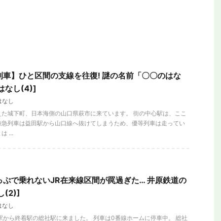
列車】ひと区間の支線を往復! 謎の名前「〇〇のはな
なし(4)]
はなし
えた城下町、日本海側の山口県萩市に来ています。 街の中心駅は、ここ
特急列車は益田駅から山口線へ抜けてしまうため、優等列車は走ってい
...
っぷで乗れないJR在来線区間が罠過ぎた… 井原鉄道の
(2)]
はなし
駅から終着駅の総社駅に来ました。 列車は0番線ホームに停車中。 総社