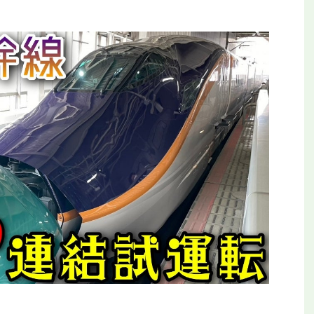
平和公園駅を見に行
【全都道府県制覇】東横イン高知がオープ
ールの終着駅
ン！初日に泊まってみた