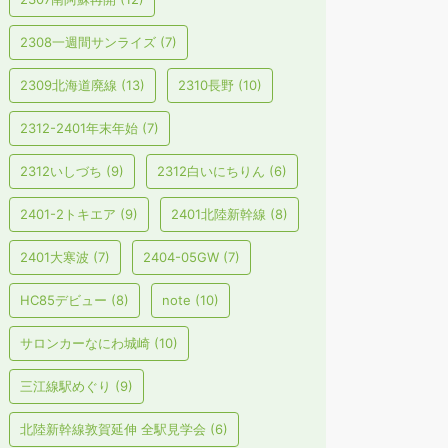
2308一週間サンライズ
(7)
2309北海道廃線
(13)
2310長野
(10)
2312-2401年末年始
(7)
2312いしづち
(9)
2312白いにちりん
(6)
2401-2トキエア
(9)
2401北陸新幹線
(8)
2401大寒波
(7)
2404-05GW
(7)
HC85デビュー
(8)
note
(10)
サロンカーなにわ城崎
(10)
三江線駅めぐり
(9)
北陸新幹線敦賀延伸 全駅見学会
(6)