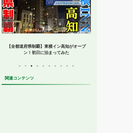
【1時間停まらない】台湾新幹線にノンスト
【孤立した鳥取】
ップ便誕生！台中通過便に乗ってみた
た？JR・
関連コンテンツ