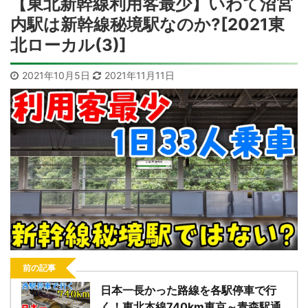
【東北新幹線利用客最少】いわて沼宮
内駅は新幹線秘境駅なのか?[2021東
北ローカル(3)]
2021年10月5日
2021年11月11日
前の記事
日本一長かった路線を各駅停車で行
く！東北本線740km東京～青森駅通