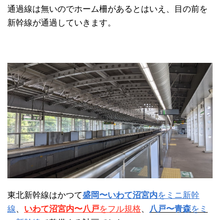
通過線は無いのでホーム柵があるとはいえ、目の前を
新幹線が通過していきます。
東北新幹線はかつて
盛岡〜いわて沼宮内
をミニ新幹
線
、
いわて沼宮内〜八戸
をフル規格
、
八戸〜青森
をミ