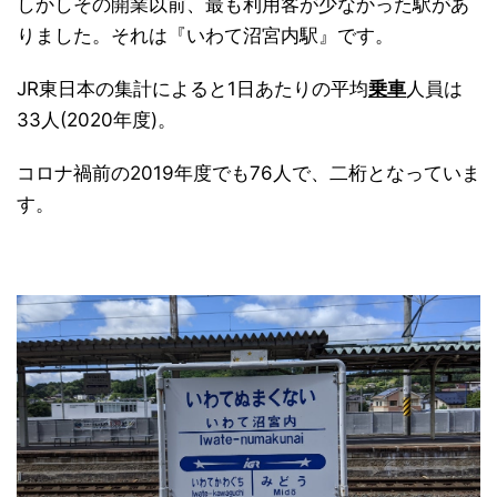
しかしその開業以前、最も利用客が少なかった駅があ
りました。それは『いわて沼宮内駅』です。
JR東日本の集計によると1日あたりの平均
乗車
人員は
33人(2020年度)。
コロナ禍前の2019年度でも76人で、二桁となっていま
日本縦断
(10)
す。