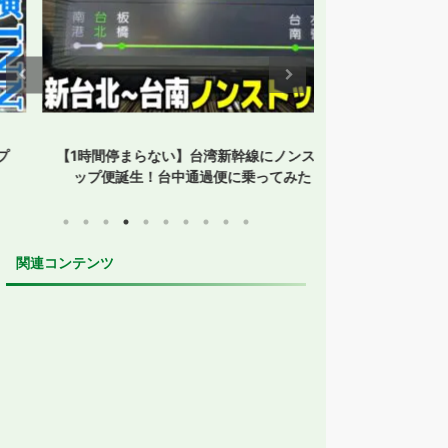
【1時間停まらない】台湾新幹線にノンスト
【孤立した鳥取】
ップ便誕生！台中通過便に乗ってみた
た？JR・
関連コンテンツ