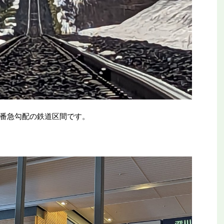
番急勾配の鉄道区間です。