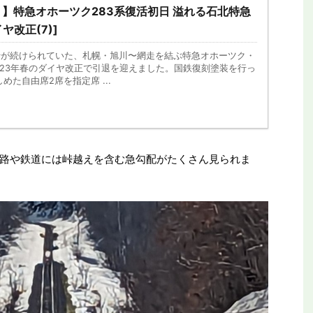
】特急オホーツク283系復活初日 溢れる石北特急
ヤ改正(7)]
運行が続けられていた、札幌・旭川〜網走を結ぶ特急オホーツク・
023年春のダイヤ改正で引退を迎えました。国鉄復刻塗装を行っ
た自由席2席を指定席 ...
路や鉄道には峠越えを含む急勾配がたくさん見られま