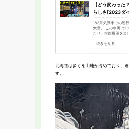
【どう変わった？
らしさ[2023ダイ
183系気動車での
大雪。 この車両は2
たり、前面展望を楽しめ
続きを見る
北海道は多くを山地が占めており、道
す。