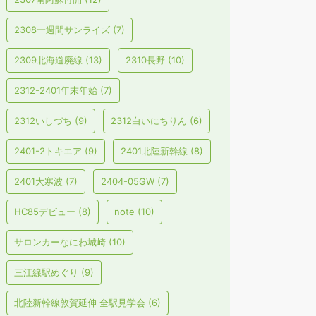
2308一週間サンライズ
(7)
2309北海道廃線
(13)
2310長野
(10)
2312-2401年末年始
(7)
2312いしづち
(9)
2312白いにちりん
(6)
2401-2トキエア
(9)
2401北陸新幹線
(8)
2401大寒波
(7)
2404-05GW
(7)
HC85デビュー
(8)
note
(10)
サロンカーなにわ城崎
(10)
三江線駅めぐり
(9)
北陸新幹線敦賀延伸 全駅見学会
(6)