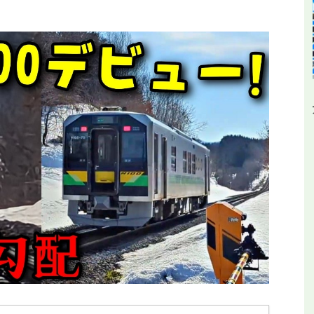
平和公園駅を見に行
【全都道府県制覇】東横イン高知がオープ
ールの終着駅
ン！初日に泊まってみた