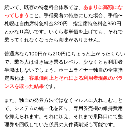
続いて、既存の特急料金体系では、
あまりに高額にな
ってしまう
こと。手稲発着の特急にした場合、手稲〜
札幌は自由席特急料金320円、指定席特急料金850円
とかなり高いです。いくら客単価を上げても、それで
乗ってくれなくなったら意味がありません。
普通席なら100円から210円にちょっと上がったくらい
で、乗る人は引き続き乗るレベル。少なくとも利用者
半減はしないでしょう。ホームライナー独自の全車指
定席化は、
客単価向上とそれによる利用者現象のバラ
ンスを取った結果
です。
また、独自の発券方法ではなくマルスに入れこむこと
で、システムの統一化を図り、専用券売機の維持費用
を抑えられます。それに加え、それまで乗降口にて整
理券を回収していた係員の人件費削減も可能です。