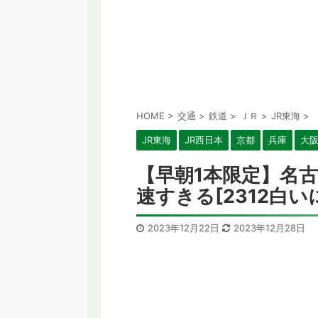
HOME
>
交通
>
鉄道
>
ＪＲ
>
JR東海
>
JR東海
JR西日本
京都
兵庫
大
【早朝1本限定】名古
速すきる[2312白いに
2023年12月22日
2023年12月28日