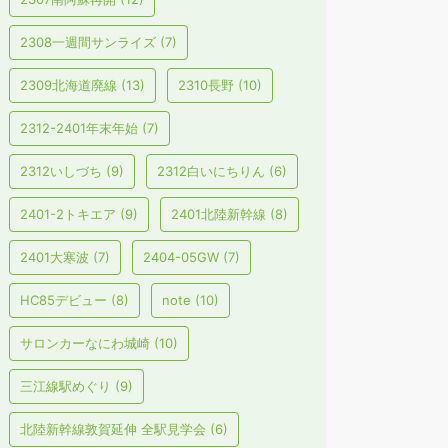
2308一週間サンライズ
(7)
2309北海道廃線
(13)
2310長野
(10)
2312-2401年末年始
(7)
2312いしづち
(9)
2312白いにちりん
(6)
2401-2トキエア
(9)
2401北陸新幹線
(8)
2401大寒波
(7)
2404-05GW
(7)
HC85デビュー
(8)
note
(10)
サロンカーなにわ城崎
(10)
三江線駅めぐり
(9)
北陸新幹線敦賀延伸 全駅見学会
(6)