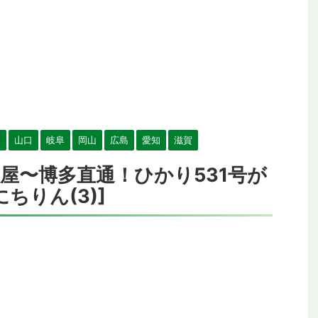
阪
山口
岐阜
岡山
広島
愛知
滋賀
屋〜博多直通！ひかり531号が
ちりん(3)]