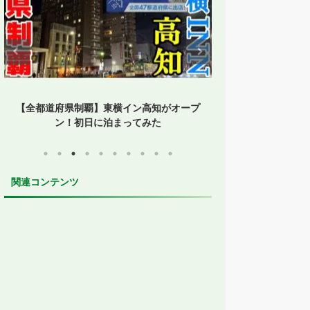
【全都道府県制覇】東横イン高知がオープ
【1時間停まらな
ン！初日に泊まってみた
ップ便誕生！
関連コンテンツ