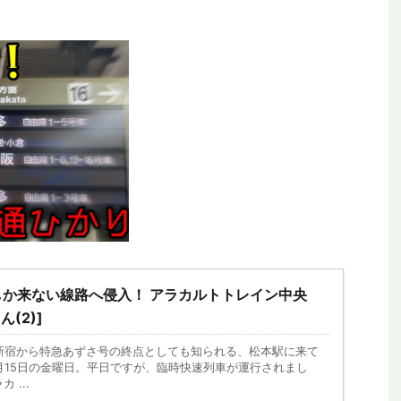
り物誕生！いらない
【2026年新駅】手柄山平和公園駅を見に行
ステムの理由
ってみた！姫路モノレールの終着駅
か来ない線路へ侵入！ アラカルトトレイン中央
ん(2)]
新宿から特急あずさ号の終点としても知られる、松本駅に来て
月15日の金曜日。平日ですが、臨時快速列車が運行されまし
 ...