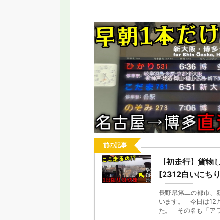
025年春ダイヤ改正まとめ】 大阪EXPO
【SRT】名古屋に変な乗
列車 最終新幹線が拡大 特急廃止・区間
と言われる新交通シ
短縮も
前の記事
【初走行】貨物し
[2312白いにちり
長野県第二の都市、
います。 今日は12
た。 その名も「アラカ