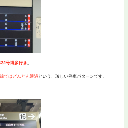
531号博多行き
。
線ではどんどん通過
という、珍しい停車パターンです。