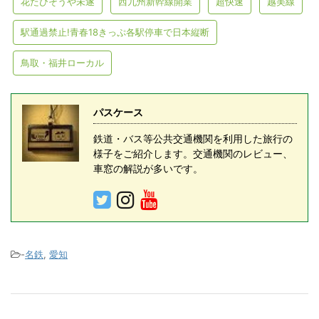
花たびそうや未遂
西九州新幹線開業
超快速
越美線
駅通過禁止!青春18きっぷ各駅停車で日本縦断
鳥取・福井ローカル
パスケース
鉄道・バス等公共交通機関を利用した旅行の
様子をご紹介します。交通機関のレビュー、
車窓の解説が多いです。
-
名鉄
,
愛知