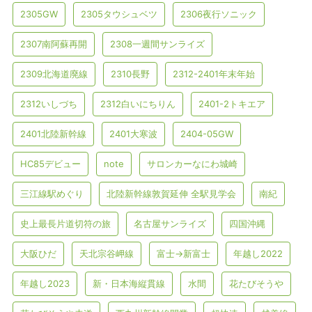
2305GW
2305タウシュベツ
2306夜行ソニック
2307南阿蘇再開
2308一週間サンライズ
2309北海道廃線
2310長野
2312-2401年末年始
2312いしづち
2312白いにちりん
2401-2トキエア
2401北陸新幹線
2401大寒波
2404-05GW
HC85デビュー
note
サロンカーなにわ城崎
三江線駅めぐり
北陸新幹線敦賀延伸 全駅見学会
南紀
史上最長片道切符の旅
名古屋サンライズ
四国沖縄
大阪ひだ
天北宗谷岬線
富士→新富士
年越し2022
年越し2023
新・日本海縦貫線
水間
花たびそうや