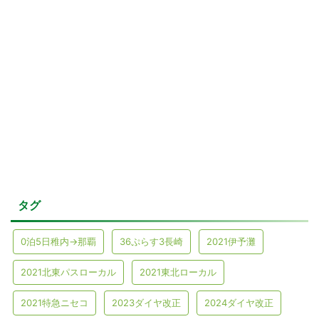
タグ
0泊5日稚内→那覇
36ぷらす3長崎
2021伊予灘
2021北東パスローカル
2021東北ローカル
2021特急ニセコ
2023ダイヤ改正
2024ダイヤ改正