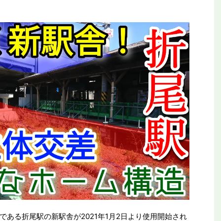
平和公園駅を見に行
【全都道府県制覇】東横イン高知がオープ
ールの終着駅
ン！初日に泊まってみた
ある折尾駅の新駅舎が2021年1月2日より使用開始され