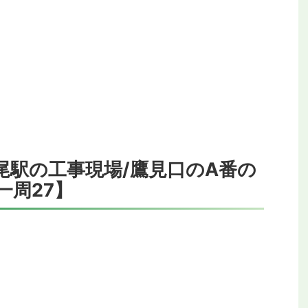
尾駅の工事現場/鷹見口のA番の
一周27】