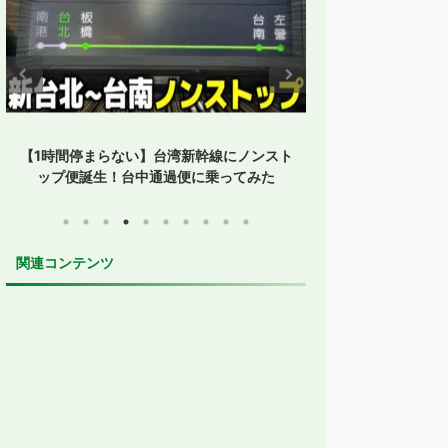
【1時間停まらない】台湾新幹線にノンスト
【孤立した鳥取】
ップ便誕生！台中通過便に乗ってみた
た？JR・
関連コンテンツ