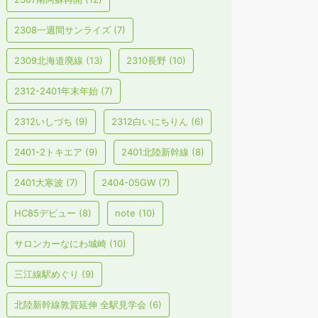
2308一週間サンライズ
(7)
2309北海道廃線
(13)
2310長野
(10)
2312-2401年末年始
(7)
2312いしづち
(9)
2312白いにちりん
(6)
2401-2トキエア
(9)
2401北陸新幹線
(8)
2401大寒波
(7)
2404-05GW
(7)
HC85デビュー
(8)
note
(10)
サロンカーなにわ城崎
(10)
三江線駅めぐり
(9)
北陸新幹線敦賀延伸 全駅見学会
(6)