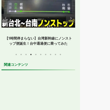
【1時間停まらない】台湾新幹線にノンスト
【孤立した鳥取】
ップ便誕生！台中通過便に乗ってみた
た？JR・
関連コンテンツ