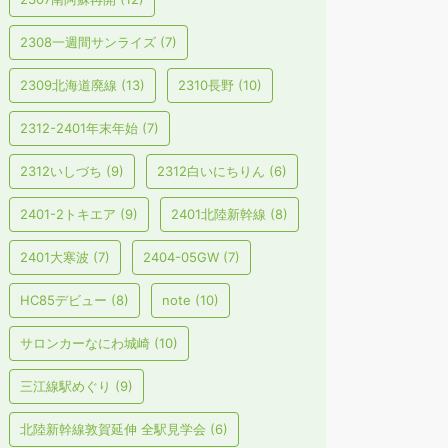
2308一週間サンライズ
(7)
2309北海道廃線
(13)
2310長野
(10)
2312-2401年末年始
(7)
2312いしづち
(9)
2312白いにちりん
(6)
2401-2トキエア
(9)
2401北陸新幹線
(8)
2401大寒波
(7)
2404-05GW
(7)
HC85デビュー
(8)
note
(10)
サロンカーなにわ城崎
(10)
三江線駅めぐり
(9)
北陸新幹線敦賀延伸 全駅見学会
(6)