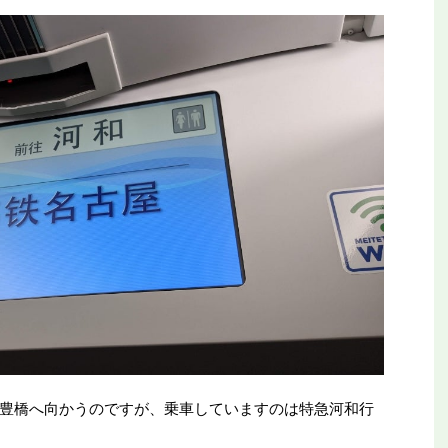
平和公園駅を見に行
【全都道府県制覇】東横イン高知がオープ
ールの終着駅
ン！初日に泊まってみた
豊橋へ向かうのですが、乗車していますのは特急河和行