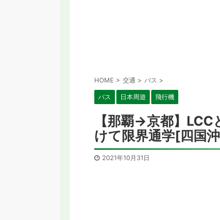
HOME
>
交通
>
バス
>
バス
日本周遊
飛行機
【那覇→京都】LC
けて限界通学[四国沖縄
2021年10月31日