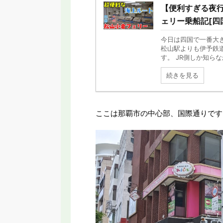
【便利すぎる夜
ェリー乗船記[四国
今日は四国で一番大き
松山駅よりも伊予鉄
す。 JR側しか知らな
続きを見る
ここは那覇市の中心部、国際通りです