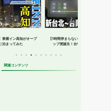
【1時間停まらない】台湾新幹線にノンスト
【孤立した鳥取】
ップ便誕生！台中通過便に乗ってみた
た？JR・
関連コンテンツ