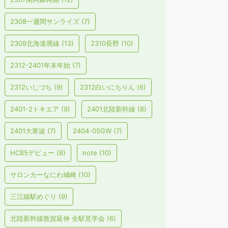
2308一週間サンライズ
(7)
2309北海道廃線
(13)
2310長野
(10)
2312-2401年末年始
(7)
2312いしづち
(9)
2312白いにちりん
(6)
2401-2トキエア
(9)
2401北陸新幹線
(8)
2401大寒波
(7)
2404-05GW
(7)
HC85デビュー
(8)
note
(10)
サロンカーなにわ城崎
(10)
三江線駅めぐり
(9)
北陸新幹線敦賀延伸 全駅見学会
(6)