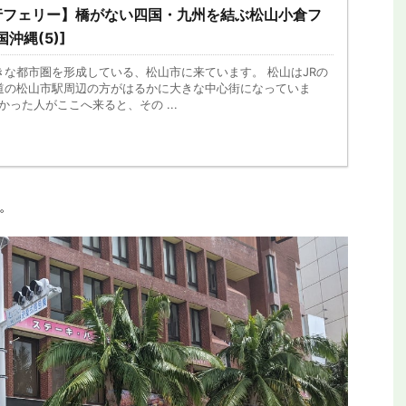
行フェリー】橋がない四国・九州を結ぶ松山小倉フ
沖縄(5)]
な都市圏を形成している、松山市に来ています。 松山はJRの
道の松山市駅周辺の方がはるかに大きな中心街になっていま
かった人がここへ来ると、その ...
。