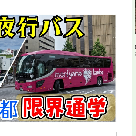
平和公園駅を見に行
【全都道府県制覇】東横イン高知がオープ
ールの終着駅
ン！初日に泊まってみた