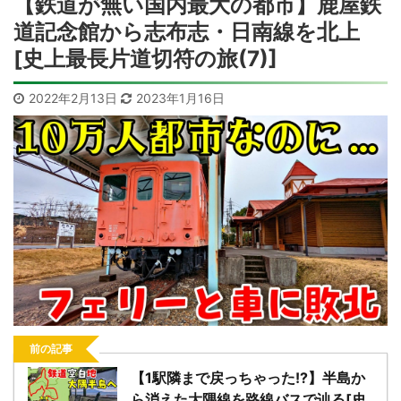
【鉄道が無い国内最大の都市】鹿屋鉄
道記念館から志布志・日南線を北上
[史上最長片道切符の旅(7)]
2022年2月13日
2023年1月16日
前の記事
【1駅隣まで戻っちゃった!?】半島か
ら消えた大隅線を路線バスで辿る[史