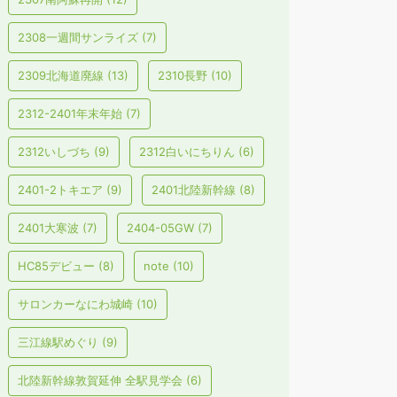
2308一週間サンライズ
(7)
2309北海道廃線
(13)
2310長野
(10)
2312-2401年末年始
(7)
2312いしづち
(9)
2312白いにちりん
(6)
2401-2トキエア
(9)
2401北陸新幹線
(8)
2401大寒波
(7)
2404-05GW
(7)
HC85デビュー
(8)
note
(10)
サロンカーなにわ城崎
(10)
三江線駅めぐり
(9)
北陸新幹線敦賀延伸 全駅見学会
(6)