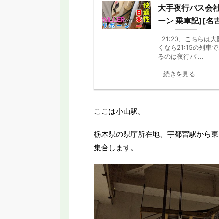
大手夜行バス会社が
ーン 乗車記][名
21:20、こちらは
くなら21:15の列
るのは夜行バ ...
続きを見る
ここは小山駅。
栃木県の県庁所在地、宇都宮駅から東
集合します。