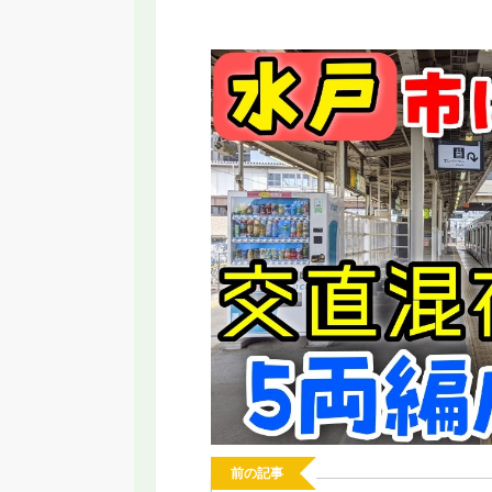
RT】名古屋に変な乗り物誕生！いらない
【2026年新駅】手柄山
と言われる新交通システムの理由
ってみた！姫路モノレ
前の記事