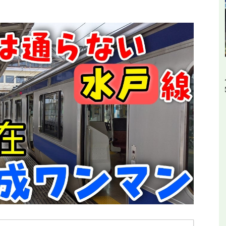
平和公園駅を見に行
【全都道府県制覇】東横イン高知がオープ
ールの終着駅
ン！初日に泊まってみた