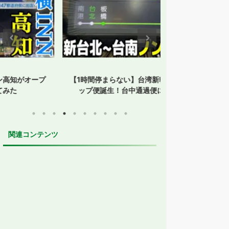
【1時間停まらない】台湾新幹線にノンスト
【孤立した鳥取】
ップ便誕生！台中通過便に乗ってみた
た？JR・
関連コンテンツ