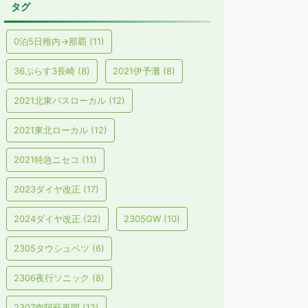
タグ
0泊5日稚内→那覇
(11)
36ぷらす3長崎
(8)
2021伊予灘
(8)
2021北東パスローカル
(12)
2021東北ローカル
(12)
2021特急ニセコ
(11)
2023ダイヤ改正
(17)
2024ダイヤ改正
(22)
2305GW
(10)
2305タウシュベツ
(6)
2306夜行ソニック
(8)
2307南阿蘇再開
(12)