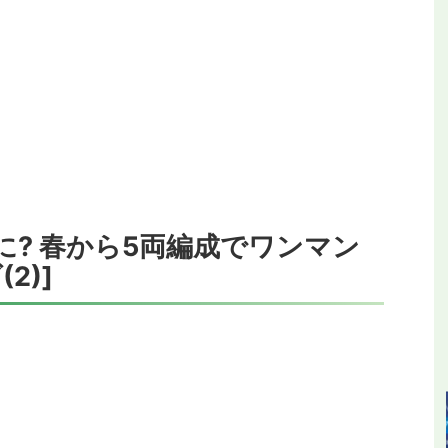
>
に? 春から5両編成でワンマン
2)]