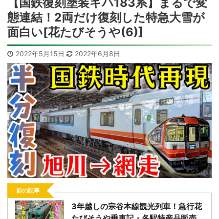
【国鉄復刻塗装キハ183系】まるで変
態連結！2両だけ復刻した特急大雪が
面白い[花たびそうや(6)]
2022年5月15日
2022年6月8日
前の記事
3年越しの宗谷本線観光列車！急行花
たびそうや乗車記・各駅特産品販売