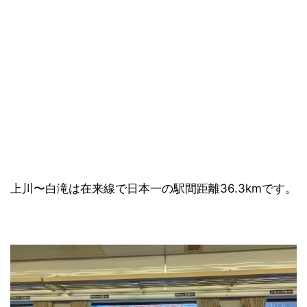
上川〜白滝は在来線で日本一の駅間距離36.3kmです。