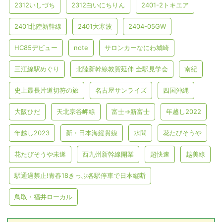
2312いしづち
2312白いにちりん
2401-2トキエア
2401北陸新幹線
2401大寒波
2404-05GW
HC85デビュー
note
サロンカーなにわ城崎
三江線駅めぐり
北陸新幹線敦賀延伸 全駅見学会
南紀
史上最長片道切符の旅
名古屋サンライズ
四国沖縄
大阪ひだ
天北宗谷岬線
富士→新富士
年越し2022
年越し2023
新・日本海縦貫線
水間
花たびそうや
花たびそうや未遂
西九州新幹線開業
超快速
越美線
駅通過禁止!青春18きっぷ各駅停車で日本縦断
鳥取・福井ローカル