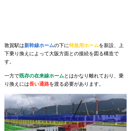
敦賀駅は
新幹線ホーム
の下に
特急用ホーム
を新設、上
下乗り換えによって大阪方面との接続を図る構造で
す。
一方で
既存の在来線ホーム
とはかなり離れており、乗
り換えには
長い通路
を渡る必要があります。