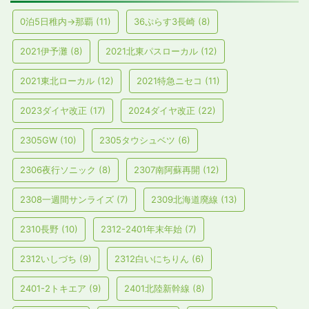
0泊5日稚内→那覇
(11)
36ぷらす3長崎
(8)
2021伊予灘
(8)
2021北東パスローカル
(12)
2021東北ローカル
(12)
2021特急ニセコ
(11)
2023ダイヤ改正
(17)
2024ダイヤ改正
(22)
2305GW
(10)
2305タウシュベツ
(6)
2306夜行ソニック
(8)
2307南阿蘇再開
(12)
2308一週間サンライズ
(7)
2309北海道廃線
(13)
2310長野
(10)
2312-2401年末年始
(7)
2312いしづち
(9)
2312白いにちりん
(6)
2401-2トキエア
(9)
2401北陸新幹線
(8)