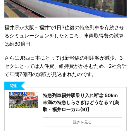
福井県が大阪～福井で1日3往復の特急列車を存続させ
るシミュレーションをしたところ、車両取得費の試算
は約80億円。
さらにJR西日本にとっては新幹線の利用客が減少、3
セクにとっては人件費、維持費がかさむため、2社合計
で年間7億円の減収が見込まれたのです。
関連
特急列車福井駅乗り入れ断念 50km
未満の特急しらさぎはどうなる？[鳥
取・福井ローカル(9)]
続きを見る