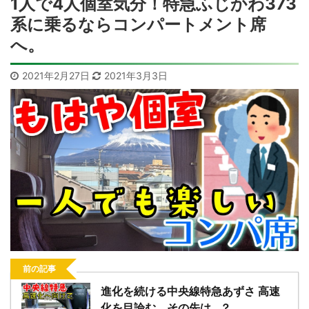
1人で4人個室気分！特急ふじかわ373
系に乗るならコンパートメント席
へ。
2021年2月27日
2021年3月3日
前の記事
進化を続ける中央線特急あずさ 高速
化を目論む、その先は…？