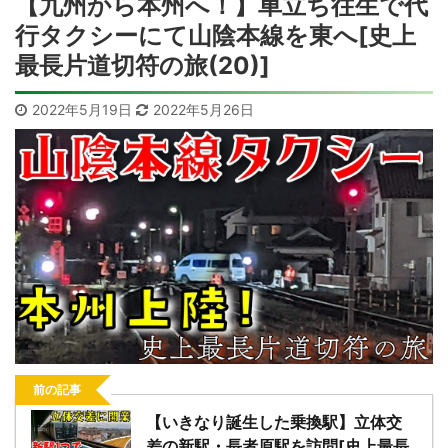
【九州から本州へ！】車立ち往生で代
行タクシーにて山陰本線を東へ[史上
最長片道切符の旅(20)]
2022年5月19日
2022年5月26日
前の記事
【いきなり誕生した乗換駅】立体交
差の新駅・長者原駅を訪問[史上最長