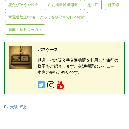
花たびそうや未遂
西九州新幹線開業
超快速
越美線
駅通過禁止!青春18きっぷ各駅停車で日本縦断
鳥取・福井ローカル
パスケース
鉄道・バス等公共交通機関を利用した旅行の
様子をご紹介します。交通機関のレビュー、
車窓の解説が多いです。
-
大阪
,
私鉄