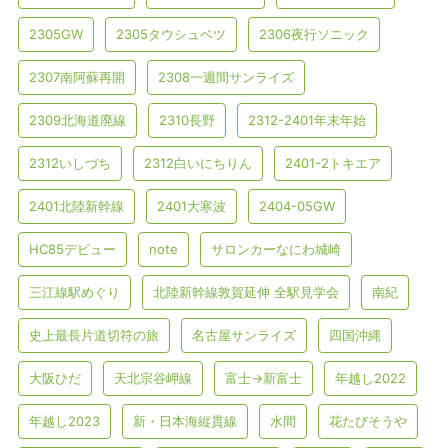
2305GW
2305タウシュベツ
2306夜行ソニック
2307南阿蘇再開
2308一週間サンライズ
2309北海道廃線
2310長野
2312-2401年末年始
2312いしづち
2312白いにちりん
2401-2トキエア
2401北陸新幹線
2401大寒波
2404-05GW
HC85デビュー
note
サロンカーなにわ城崎
三江線駅めぐり
北陸新幹線敦賀延伸 全駅見学会
南紀
史上最長片道切符の旅
名古屋サンライズ
四国沖縄
大阪ひだ
天北宗谷岬線
富士→新富士
年越し2022
年越し2023
新・日本海縦貫線
水間
花たびそうや