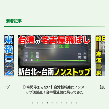
新着記事
オープ
【1時間停まらない】台湾新幹線にノンスト
【孤立
ップ便誕生！台中通過便に乗ってみた