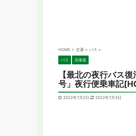
HOME
>
交通
>
バス
>
バス
北海道
【最北の夜行バス復
号」夜行便乗車記[HC
2022年7月2日
2022年7月3日