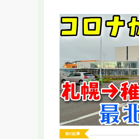
RT】名古屋に変な乗り物誕生！いらない
【2026年新駅】手柄山
と言われる新交通システムの理由
ってみた！姫路モノレ
前の記事