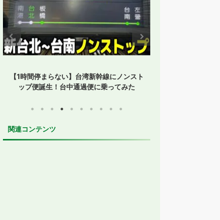
【1時間停まらない】台湾新幹線にノンスト
【孤立した鳥取】
ップ便誕生！台中通過便に乗ってみた
た？JR・
関連コンテンツ