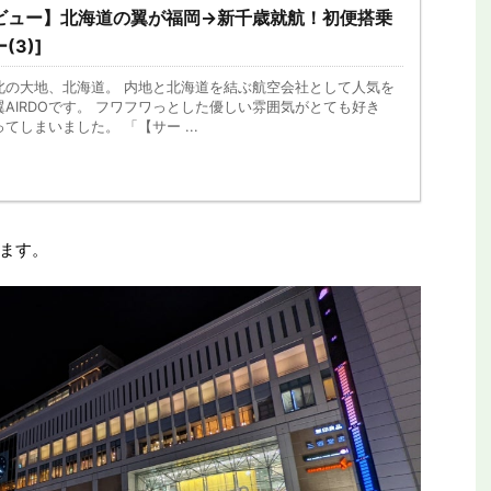
デビュー】北海道の翼が福岡→新千歳就航！初便搭乗
(3)]
北の大地、北海道。 内地と北海道を結ぶ航空会社として人気を
AIRDOです。 フワフワっとした優しい雰囲気がとても好き
しまいました。 「【サー ...
ます。