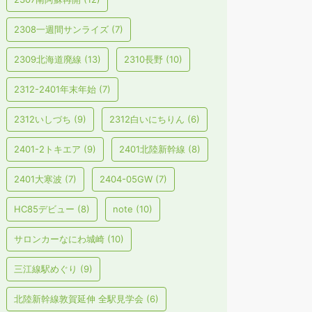
2308一週間サンライズ
(7)
2309北海道廃線
(13)
2310長野
(10)
2312-2401年末年始
(7)
2312いしづち
(9)
2312白いにちりん
(6)
2401-2トキエア
(9)
2401北陸新幹線
(8)
2401大寒波
(7)
2404-05GW
(7)
HC85デビュー
(8)
note
(10)
サロンカーなにわ城崎
(10)
三江線駅めぐり
(9)
北陸新幹線敦賀延伸 全駅見学会
(6)