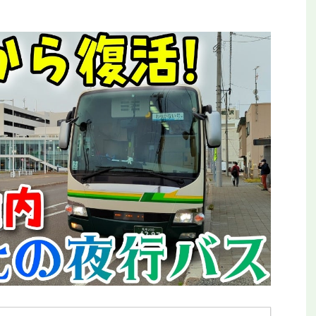
平和公園駅を見に行
【全都道府県制覇】東横イン高知がオープ
ールの終着駅
ン！初日に泊まってみた