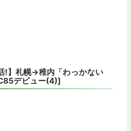
活!】札幌→稚内「わっかない
85デビュー(4)]