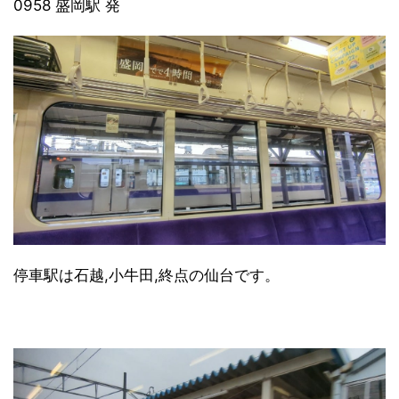
0958 盛岡駅 発
停車駅は石越,小牛田,終点の仙台です。