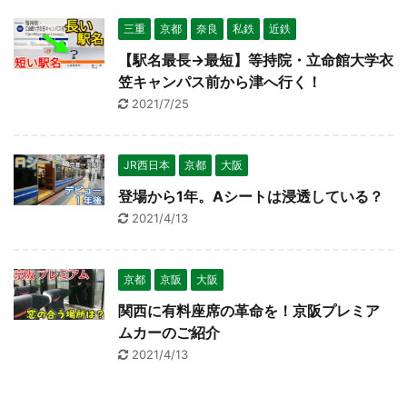
三重
京都
奈良
私鉄
近鉄
【駅名最長→最短】等持院・立命館大学衣
笠キャンパス前から津へ行く！
2021/7/25
JR西日本
京都
大阪
登場から1年。Aシートは浸透している？
2021/4/13
京都
京阪
大阪
関西に有料座席の革命を！京阪プレミア
ムカーのご紹介
2021/4/13