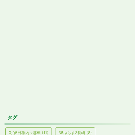
タグ
0泊5日稚内→那覇
(11)
36ぷらす3長崎
(8)