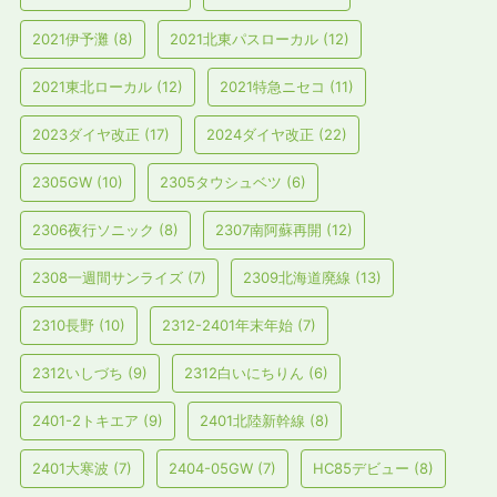
2021伊予灘
(8)
2021北東パスローカル
(12)
2021東北ローカル
(12)
2021特急ニセコ
(11)
2023ダイヤ改正
(17)
2024ダイヤ改正
(22)
2305GW
(10)
2305タウシュベツ
(6)
2306夜行ソニック
(8)
2307南阿蘇再開
(12)
2308一週間サンライズ
(7)
2309北海道廃線
(13)
2310長野
(10)
2312-2401年末年始
(7)
2312いしづち
(9)
2312白いにちりん
(6)
2401-2トキエア
(9)
2401北陸新幹線
(8)
2401大寒波
(7)
2404-05GW
(7)
HC85デビュー
(8)