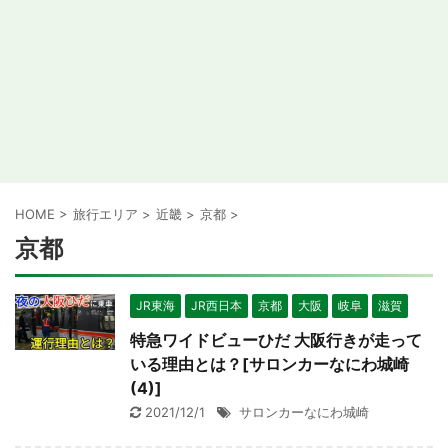
HOME
>
旅行エリア
>
近畿
>
京都
>
京都
JR東海
JR西日本
京都
大阪
岐阜
滋賀
特急ワイドビューひだ 大阪行きが走って
いる理由とは？[サロンカーなにわ城崎
(4)]
2021/12/1
サロンカーなにわ城崎