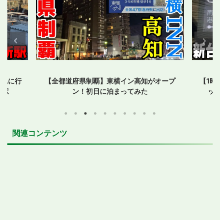
を見に行
【全都道府県制覇】東横イン高知がオープ
【1時
着駅
ン！初日に泊まってみた
ッ
関連コンテンツ