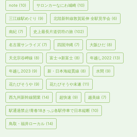
note
(10)
サロンカーなにわ城崎
(10)
三江線駅めぐり
(9)
北陸新幹線敦賀延伸 全駅見学会
(6)
南紀
(7)
史上最長片道切符の旅
(102)
名古屋サンライズ
(7)
四国沖縄
(7)
大阪ひだ
(8)
天北宗谷岬線
(8)
富士→新富士
(8)
年越し2022
(13)
年越し2023
(9)
新・日本海縦貫線
(8)
水間
(9)
花たびそうや
(9)
花たびそうや未遂
(11)
西九州新幹線開業
(14)
超快速
(9)
越美線
(7)
駅通過禁止!青春18きっぷ各駅停車で日本縦断
(10)
鳥取・福井ローカル
(14)